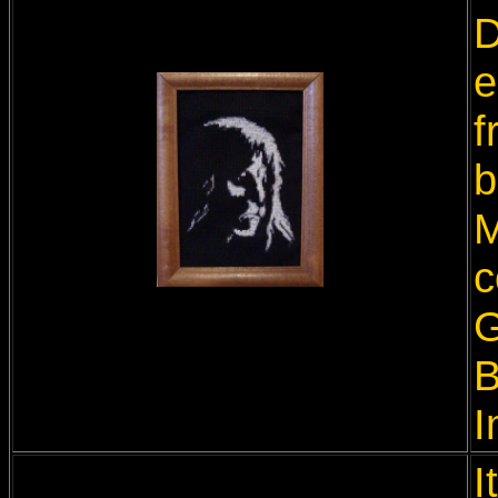
D
e
f
b
M
c
G
B
I
I