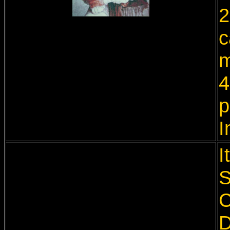
2
c
m
4
p
I
I
S
C
D