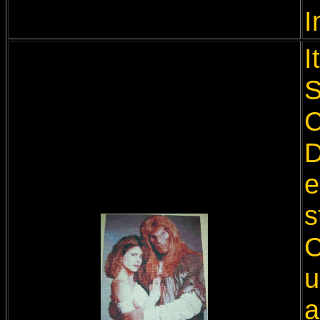
I
I
S
C
D
e
s
C
u
a