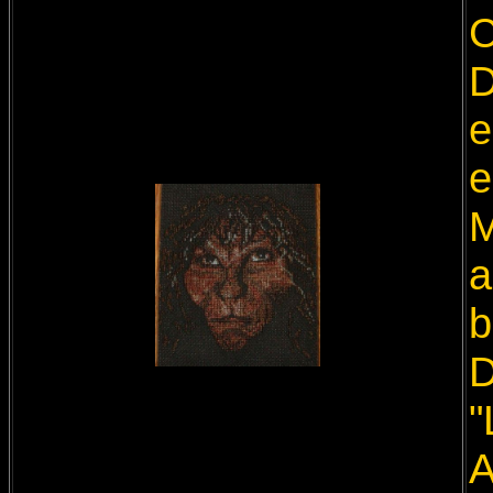
C
D
e
e
M
a
b
D
"
A