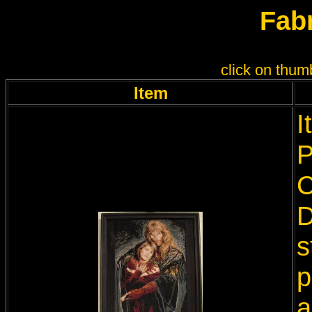
Fabr
click on thumb
Item
I
P
C
D
s
p
a