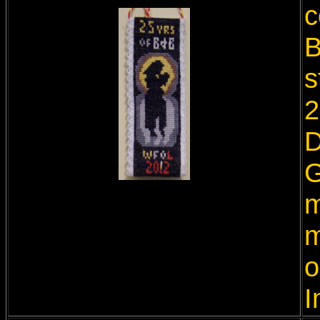
c
B
s
2
D
G
m
m
o
I