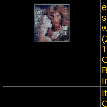
e
s
w
(
1
G
B
I
I
C