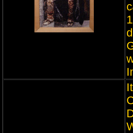
c
1
d
G
w
I
I
C
D