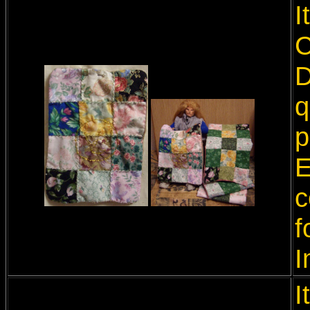
I
C
D
q
p
E
c
f
I
I