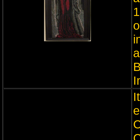
1
o
i
a
B
I
I
e
C
C