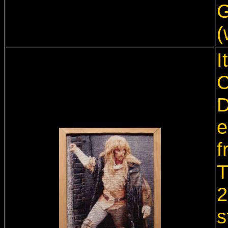
G
(
I
C
D
e
f
T
2
s