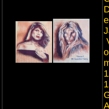
D
e
J
V
o
m
1
1
G
A