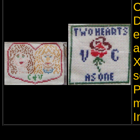
C
D
e
a
X
s
P
m
I